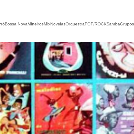
rró
Bossa Nova
Mineiros
Mix
Novelas
Orquestra
POP/ROCK
Samba
Grupos