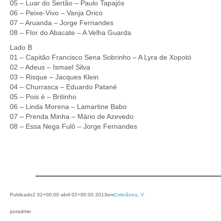
05 – Luar do Sertão – Paulo Tapajós
06 – Peixe-Vivo – Vanja Orico
07 – Aruanda – Jorge Fernandes
08 – Flor do Abacate – A Velha Guarda
Lado B
01 – Capitão Francisco Sena Sobrinho – A Lyra de Xopotó
02 – Adeus – Ismael Silva
03 – Risque – Jacques Klein
04 – Churrasca – Eduardo Patané
05 – Pois é – Britinho
06 – Linda Morena – Lamartine Babo
07 – Prenda Minha – Mário de Azevedo
08 – Essa Nega Fulô – Jorge Fernandes
Publicado
2 02+00:00 abril 02+00:00 2013
em
Coletânea
, 
V
por
admin