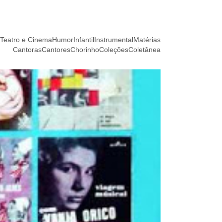
Teatro e Cinema
Humor
Infantil
Instrumental
Matérias
Cantoras
Cantores
Chorinho
Coleções
Coletânea