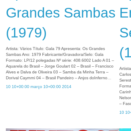
Grandes Sambas
E
(1979)
S
(
Artista: Vários Título: Gala 79 Apresenta: Os Grandes
Sambas Ano: 1979 Fabricante/Gravadora/Selo: Gala
Formato: LP/12 polegadas Nº série: 408.6002 Lado A 01 –
Aquarela do Brasil – Jorge Goulart 02 – Brasil – Francisco
Artist
Alves e Dalva de Oliveira 03 – Samba da Minha Terra –
Carlos
Dorival Caymmi 04 – Brasil Pandeiro – Anjos doInferno…
Seres
Forma
10 10+00:00 março 10+00:00 2014
Carinh
Nelso
– Fas
10 10