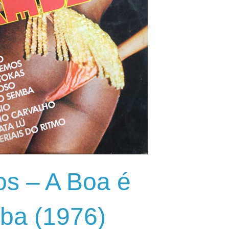
os – A Boa é
ba (1976)