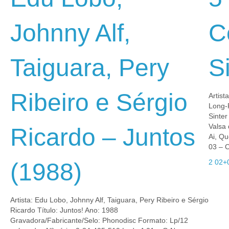
Johnny Alf,
C
Taiguara, Pery
S
Ribeiro e Sérgio
Artist
Long-
Sinter
Valsa 
Ricardo – Juntos
Ai, Q
03 – 
2 02+
(1988)
Artista: Edu Lobo, Johnny Alf, Taiguara, Pery Ribeiro e Sérgio
Ricardo Título: Juntos! Ano: 1988
Gravadora/Fabricante/Selo: Phonodisc Formato: Lp/12