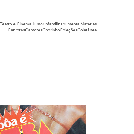
Teatro e Cinema
Humor
Infantil
Instrumental
Matérias
Cantoras
Cantores
Chorinho
Coleções
Coletânea