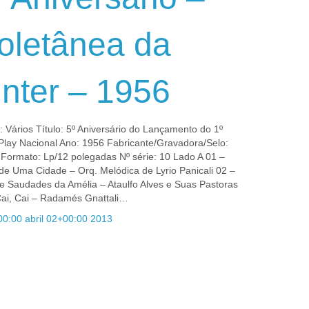
oletânea da
inter – 1956
a: Vários Título: 5º Aniversário do Lançamento do 1º
Play Nacional Ano: 1956 Fabricante/Gravadora/Selo:
 Formato: Lp/12 polegadas Nº série: 10 Lado A 01 –
de Uma Cidade – Orq. Melódica de Lyrio Panicali 02 –
ue Saudades da Amélia – Ataulfo Alves e Suas Pastoras
Cai, Cai – Radamés Gnattali…
00:00 abril 02+00:00 2013