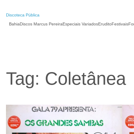
Pular
para
o
Discoteca Pública
conteúdo
Bahia
Discos Marcus Pereira
Especiais Variados
Erudito
Festivais
Fo
Tag:
Coletânea