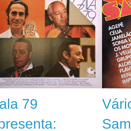
ala 79
Vári
presenta:
Sam