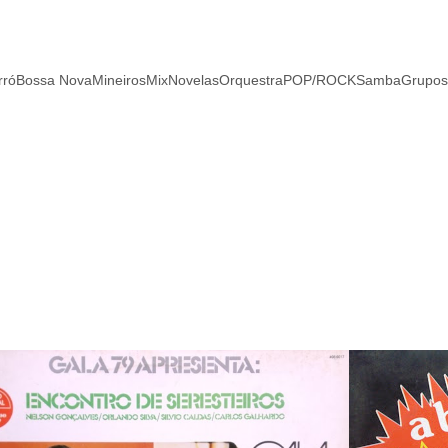
rró
Bossa Nova
Mineiros
Mix
Novelas
Orquestra
POP/ROCK
Samba
Grupos