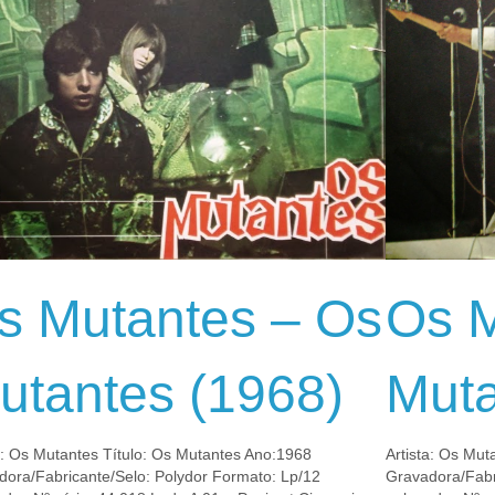
s Mutantes – Os
Os M
utantes (1968)
Muta
a: Os Mutantes Título: Os Mutantes Ano:1968
Artista: Os Mut
dora/Fabricante/Selo: Polydor Formato: Lp/12
Gravadora/Fabr