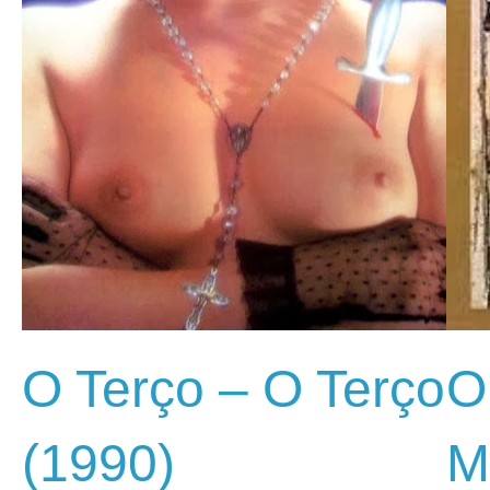
O Terço – O Terço
O
(1990)
M