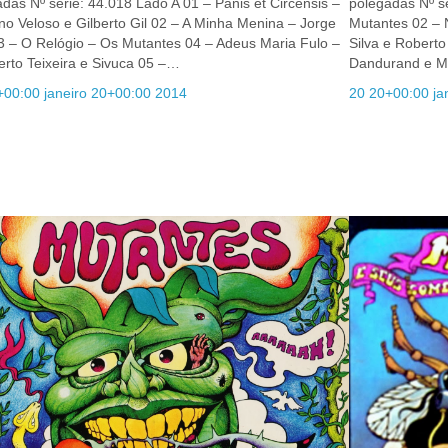
das Nº série: 44.018 Lado A 01 – Panis et Circensis –
polegadas Nº s
o Veloso e Gilberto Gil 02 – A Minha Menina – Jorge
Mutantes 02 – 
3 – O Relógio – Os Mutantes 04 – Adeus Maria Fulo –
Silva e Roberto
rto Teixeira e Sivuca 05 –…
Dandurand e Mu
+00:00 janeiro 20+00:00 2014
20 20+00:00 ja