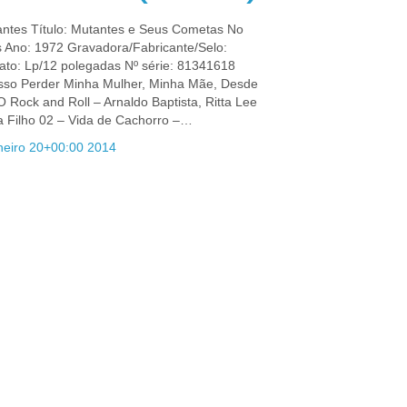
tantes Título: Mutantes e Seus Cometas No
s Ano: 1972 Gravadora/Fabricante/Selo:
to: Lp/12 polegadas Nº série: 81341618
sso Perder Minha Mulher, Minha Mãe, Desde
Rock and Roll – Arnaldo Baptista, Ritta Lee
a Filho 02 – Vida de Cachorro –…
neiro 20+00:00 2014