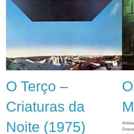
O Terço –
O
Criaturas da
M
Noite (1975)
Artist
Grava