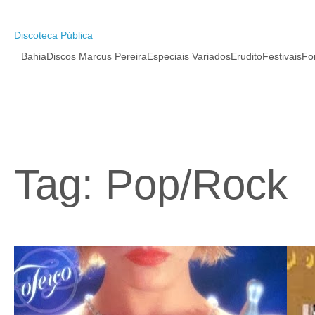
Pular
para
o
Discoteca Pública
conteúdo
Bahia
Discos Marcus Pereira
Especiais Variados
Erudito
Festivais
Fo
Tag:
Pop/Rock