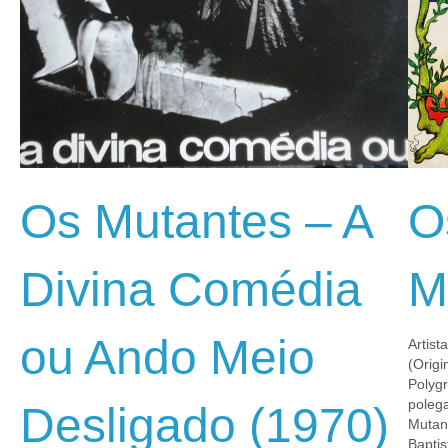
Os Mutantes – A
O
Divina Comédia
M
ou Ando Meio
Artist
(Origi
Polygr
poleg
Desligado (1970)
Mutan
Baptis