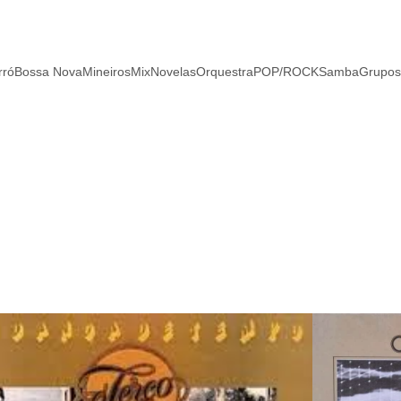
rró
Bossa Nova
Mineiros
Mix
Novelas
Orquestra
POP/ROCK
Samba
Grupos