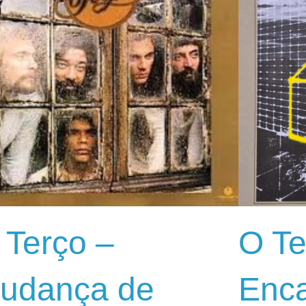
 Terço –
O Te
udança de
Enca