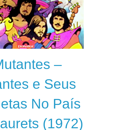
utantes –
ntes e Seus
etas No País
aurets (1972)