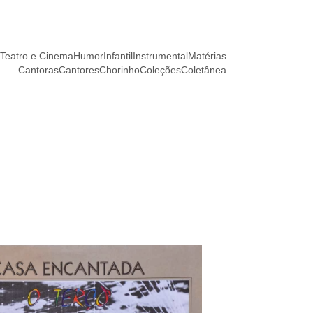
Teatro e Cinema
Humor
Infantil
Instrumental
Matérias
Cantoras
Cantores
Chorinho
Coleções
Coletânea