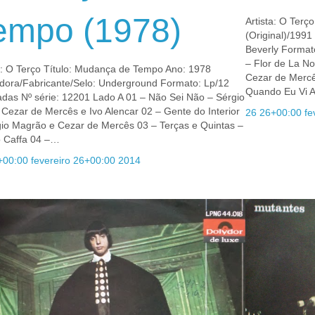
empo (1978)
Artista: O Terç
(Original)/1991
Beverly Format
– Flor de La N
ta: O Terço Título: Mudança de Tempo Ano: 1978
Cezar de Mercês
dora/Fabricante/Selo: Underground Formato: Lp/12
Quando Eu Vi 
adas Nº série: 12201 Lado A 01 – Não Sei Não – Sérgio
 Cezar de Mercês e Ivo Alencar 02 – Gente do Interior
26 26+00:00 fe
gio Magrão e Cezar de Mercês 03 – Terças e Quintas –
o Caffa 04 –…
+00:00 fevereiro 26+00:00 2014