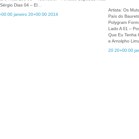
 Sérgio Dias 04 – El…
Artista: Os Mu
+00:00 janeiro 20+00:00 2014
País do Bauret
Polygram Forma
Lado A 01 – Po
Que Eu Tenha O 
e Arnolpho Lim
20 20+00:00 ja