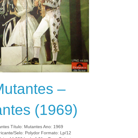
utantes –
ntes (1969)
antes Título: Mutantes Ano: 1969
icante/Selo: Polydor Formato: Lp/12