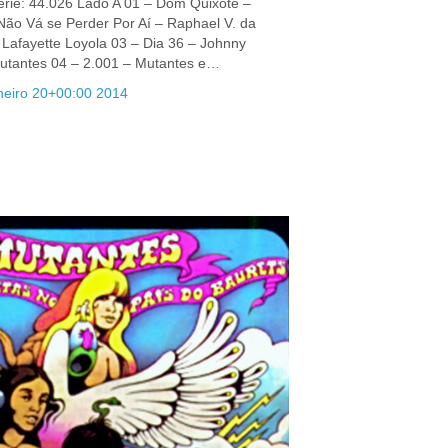
érie: 44.026 Lado A 01 – Dom Quixote –
Não Vá se Perder Por Aí – Raphael V. da
 Lafayette Loyola 03 – Dia 36 – Johnny
tantes 04 – 2.001 – Mutantes e…
neiro 20+00:00 2014