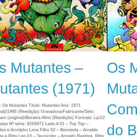
s Mutantes –
Os M
utantes (1971)
Muta
Com
a: Os Mutantes Título: Mutantes Ano: 1971
nal)/1985 (Reedição) Gravadora/Fabricante/Selo:
am (original)/Baratos Afins (Reedição) Formato: Lp/12
adas Nº série: 8258871 Lado A 01 – Top Top –
do B
tes e Arnolpho Lima Filho 02 – Benvinda – Arnaldo
ta e Ritta Lee 03 – Tecnicolor – Arnaldo Baptista, Ritta