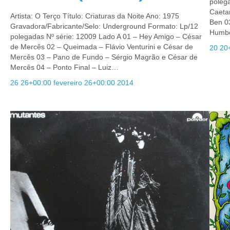
polega
Caetan
Artista: O Terço Título: Criaturas da Noite Ano: 1975
Ben 0
Gravadora/Fabricante/Selo: Underground Formato: Lp/12
Humbe
polegadas Nº série: 12009 Lado A 01 – Hey Amigo – César
de Mercês 02 – Queimada – Flávio Venturini e César de
20 20
Mercês 03 – Pano de Fundo – Sérgio Magrão e César de
Mercês 04 – Ponto Final – Luiz…
26 26+00:00 fevereiro 26+00:00 2014