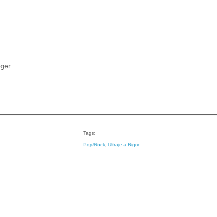
oger
Tags:
Pop/Rock
, 
Ultraje a Rigor