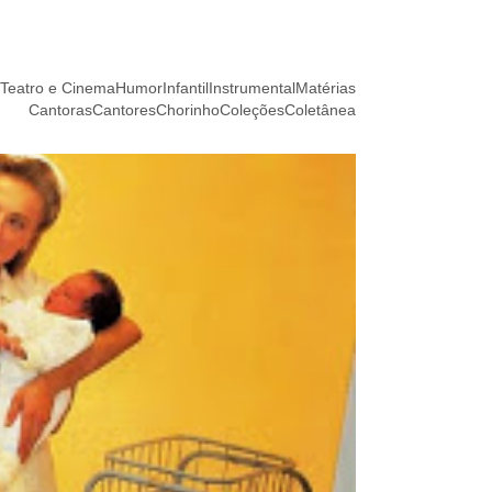
Teatro e Cinema
Humor
Infantil
Instrumental
Matérias
Cantoras
Cantores
Chorinho
Coleções
Coletânea