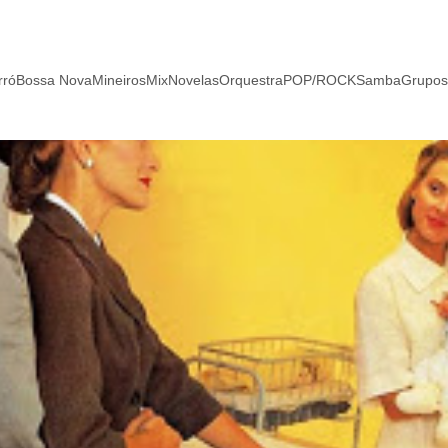
rró
Bossa Nova
Mineiros
Mix
Novelas
Orquestra
POP/ROCK
Samba
Grupos