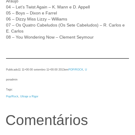
Araújo
04 – Let’s Twist Again – K. Mann e D. Appell
05 – Boys – Dixon e Farrel
06 – Dizzy Miss Lizzy – Williams
07 – Os Quatro Cabeludos (Os Sete Cabeludos) – R. Carlos e
E. Carlos
08 – You Wondering Now – Clement Seymour
Publicado
11 11+00:00 setembro 11+00:00 2013
em
POP/ROCK
, 
U
por
admin
Tags:
Pop/Rock
, 
Ultraje a Rigor
Comentários