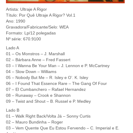
Artista: Ultraje A Rigor
Título: Por Quê Ultraje A Rigor? Vol.1
Ano: 1990
Gravadora/Fabricante/Selo: WEA
Formato: Lp/12 polegadas
Nº série: 670.9100
Lado A
01 – Os Monstros – J. Marshall
02 – Bárbara Anne – Fred Fassert
03 – I Wanna Be Your Man – J. Lennon e P. McCartney
04 – Slow Down – Williams
05 – Nobody But Me – R. Isley e O’. K. Isley
06 – I Found That Essence Rare – The Gang Of Four
07 – El Cumbanchero – Rafael Hernandez
08 – Runaway – Crook e Shannon
09 – Twist and Shout – B. Russel e P. Medley
Lado B
01 – Walk Right Back/Volta Já – Sonny Curtis
02 – Mauro Bundinha – Roger
03 – Vem Quente Que Eu Estou Fervendo – C. Imperial e E.