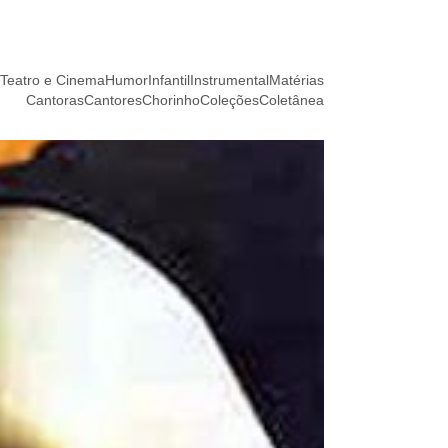
Teatro e Cinema
Humor
Infantil
Instrumental
Matérias
Cantoras
Cantores
Chorinho
Coleções
Coletânea