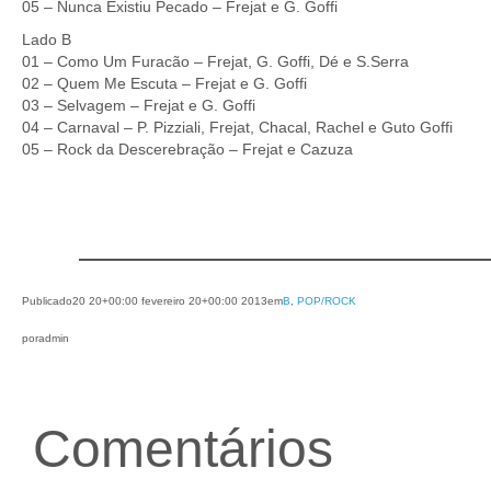
05 – Nunca Existiu Pecado – Frejat e G. Goffi
Lado B
01 – Como Um Furacão – Frejat, G. Goffi, Dé e S.Serra
02 – Quem Me Escuta – Frejat e G. Goffi
03 – Selvagem – Frejat e G. Goffi
04 – Carnaval – P. Pizziali, Frejat, Chacal, Rachel e Guto Goffi
05 – Rock da Descerebração – Frejat e Cazuza
Publicado
20 20+00:00 fevereiro 20+00:00 2013
em
B
, 
POP/ROCK
por
admin
Comentários