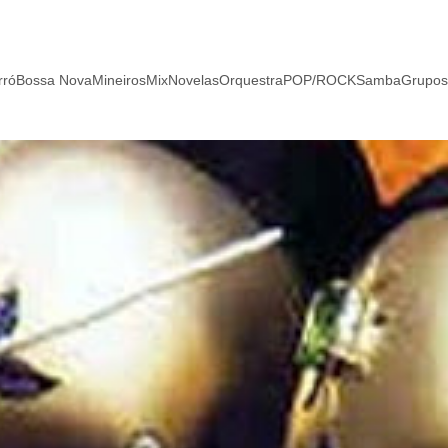
rró
Bossa Nova
Mineiros
Mix
Novelas
Orquestra
POP/ROCK
Samba
Grupos