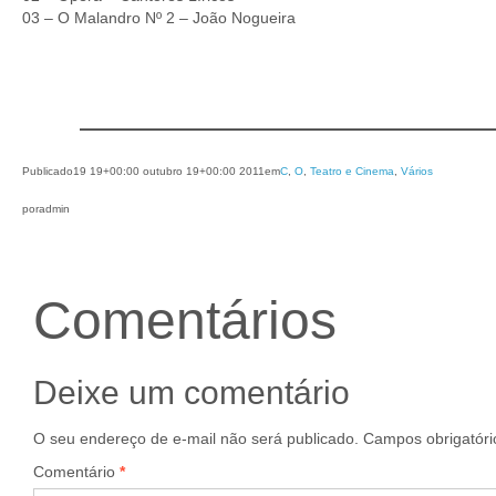
03 – O Malandro Nº 2 – João Nogueira
Publicado
19 19+00:00 outubro 19+00:00 2011
em
C
, 
O
, 
Teatro e Cinema
, 
Vários
por
admin
Comentários
Deixe um comentário
O seu endereço de e-mail não será publicado.
Campos obrigatór
Comentário
*