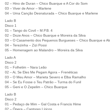
02 – Hino de Duran – Chico Buarque e A Cor do Som
03 – Viver de Amor – Marlene
04 – Uma Canção Desnaturada – Chico Buarque e Marlene
Lado B
Disco 1
01 – Tango do Covil – M.P.B. 4
02 – Doze Anos – Chico Buarque e Moreira da Silva
03 – O Casamento dos Pequenos Burgueses – Chico Buarque e Al
04 – Terezinha – Zizi Possi
05 – Homenagem ao Malandro – Moreira da Silva
Lado A
Disco 2
01 – Folhetim – Nara Leão
02 – Ai, Se Eles Me Pegam Agora – Frenéticas
03 – O Meu Amor – Marieta Severo e Elba Ramalho
04 – Se Eu Fosse o Teu Patrão – Turma do Funil
05 – Geni e O Zepelim – Chico Buarque
Lado B
Disco 2
01 – Pedaço de Mim – Gal Costa e Francis Hime
02 – Ópera – Cantores Líricos