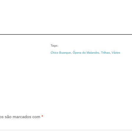
Tags:
Chico Buarque
, 
Ópera do Malandro
, 
Trilhas
, 
Vários
ios são marcados com
*