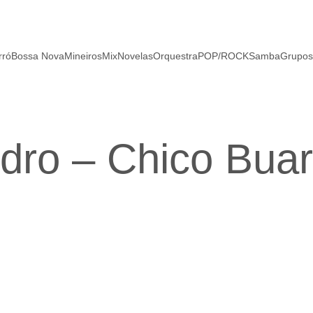
rró
Bossa Nova
Mineiros
Mix
Novelas
Orquestra
POP/ROCK
Samba
Grupos
dro – Chico Buar