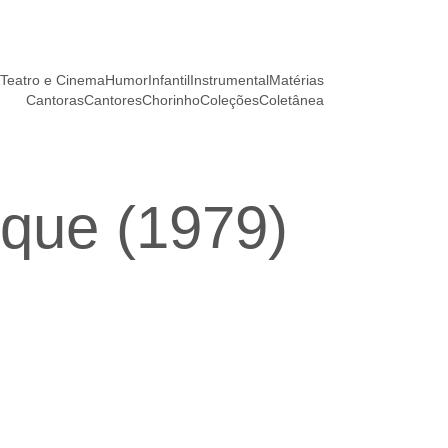
Teatro e Cinema
Humor
Infantil
Instrumental
Matérias
Cantoras
Cantores
Chorinho
Coleções
Coletânea
que (1979)