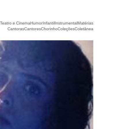
Teatro e Cinema
Humor
Infantil
Instrumental
Matérias
Cantoras
Cantores
Chorinho
Coleções
Coletânea