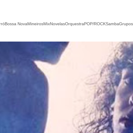
rró
Bossa Nova
Mineiros
Mix
Novelas
Orquestra
POP/ROCK
Samba
Grupos