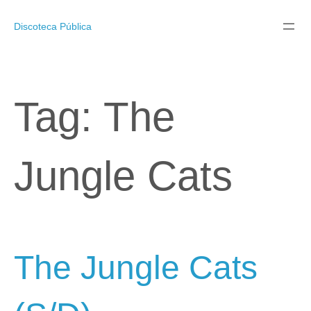
Pular
para
Discoteca Pública
o
conteúdo
Tag:
The
Jungle Cats
The Jungle Cats