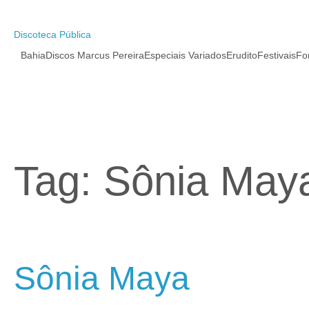
Pular
para
o
Discoteca Pública
conteúdo
Bahia
Discos Marcus Pereira
Especiais Variados
Erudito
Festivais
Fo
Tag:
Sônia May
Sônia Maya