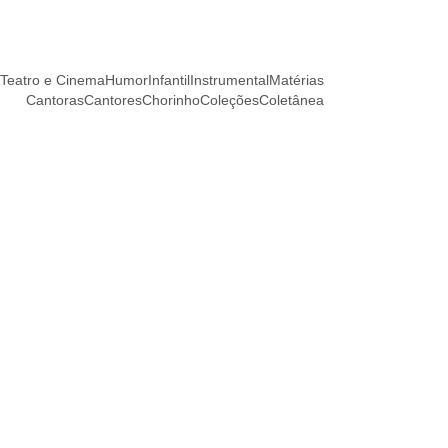
Teatro e Cinema
Humor
Infantil
Instrumental
Matérias
Cantoras
Cantores
Chorinho
Coleções
Coletânea