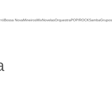
rró
Bossa Nova
Mineiros
Mix
Novelas
Orquestra
POP/ROCK
Samba
Grupos
a