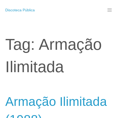
Pular
para
Discoteca Pública
o
conteúdo
Tag:
Armação
Ilimitada
Armação Ilimitada