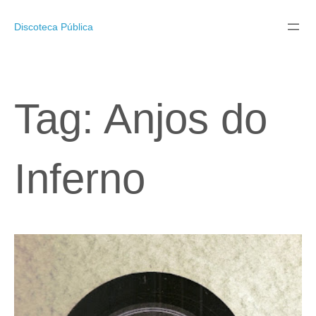
Pular
para
Discoteca Pública
o
conteúdo
Tag:
Anjos do
Inferno