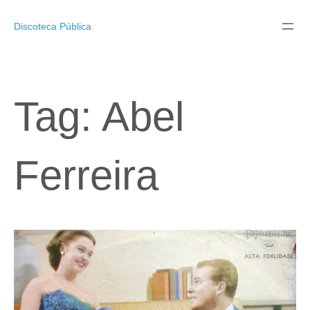
Pular
para
Discoteca Pública
o
conteúdo
Tag:
Abel
Ferreira