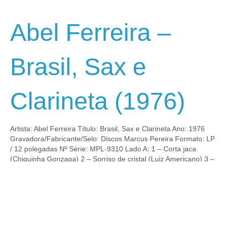
Abel Ferreira –
Brasil, Sax e
Clarineta (1976)
Artista: Abel Ferreira Título: Brasil, Sax e Clarineta Ano: 1976
Gravadora/Fabricante/Selo: Discos Marcus Pereira Formato: LP
/ 12 polegadas Nº Série: MPL-9310 Lado A: 1 – Corta jaca
(Chiquinha Gonzaga) 2 – Sorriso de cristal (Luiz Americano) 3 –
Machucando (Adalberto de Souza) 4 – Rapaziada do Brás
(Alberto Marino) 5 – Chorando baixinho (Abel…
3 03+00:00 fevereiro 03+00:00 2011