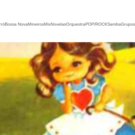
rró
Bossa Nova
Mineiros
Mix
Novelas
Orquestra
POP/ROCK
Samba
Grupos