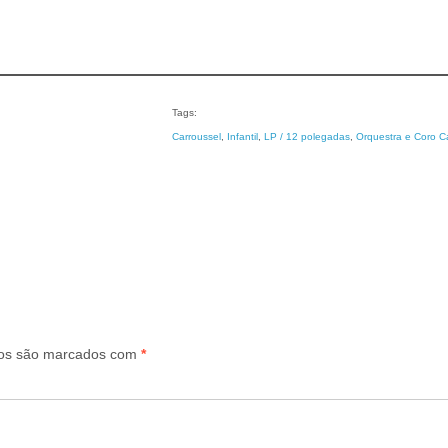
Tags:
Carroussel
, 
Infantil
, 
LP / 12 polegadas
, 
Orquestra e Coro C
ios são marcados com
*