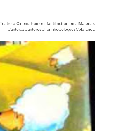
Teatro e Cinema
Humor
Infantil
Instrumental
Matérias
Cantoras
Cantores
Chorinho
Coleções
Coletânea