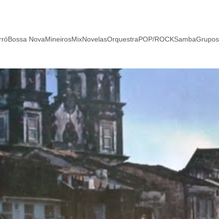
rró
Bossa Nova
Mineiros
Mix
Novelas
Orquestra
POP/ROCK
Samba
Grupos