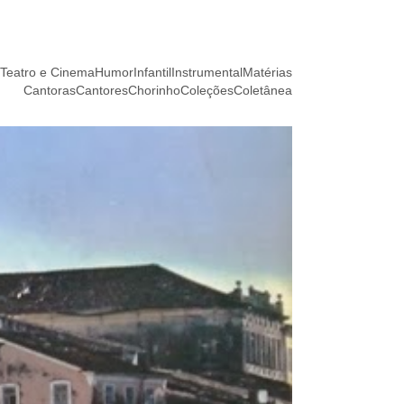
Teatro e Cinema
Humor
Infantil
Instrumental
Matérias
Cantoras
Cantores
Chorinho
Coleções
Coletânea