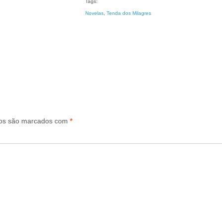
Tags:
Novelas
, 
Tenda dos Milagres
ios são marcados com
*