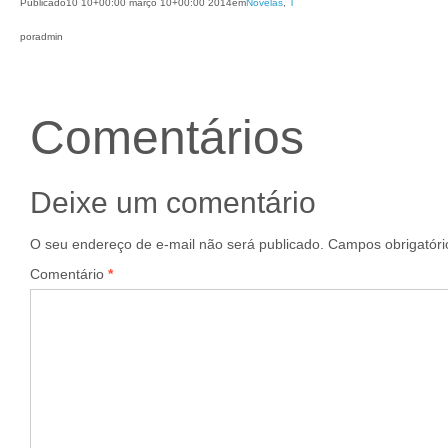
Publicado
10 10+00:00 março 10+00:00 2014
em
Novelas
, 
T
por
admin
Comentários
Deixe um comentário
O seu endereço de e-mail não será publicado.
Campos obrigatór
Comentário
*