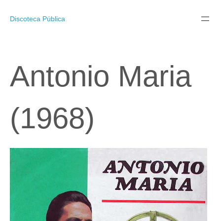
Pular
para
Discoteca Pública
o
conteúdo
Antonio Maria
(1968)