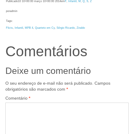
Publicado
10 10+00:00 março 10+00:00 2014
em
F
, 
Infantil
, 
M
, 
Q
, 
S
, 
Z
por
admin
Tags:
Flicts
, 
Infantil
, 
MPB 4
, 
Quarteto em Cy
, 
Sérgio Ricardo
, 
Ziraldo
Comentários
Deixe um comentário
O seu endereço de e-mail não será publicado.
Campos
obrigatórios são marcados com
*
Comentário
*