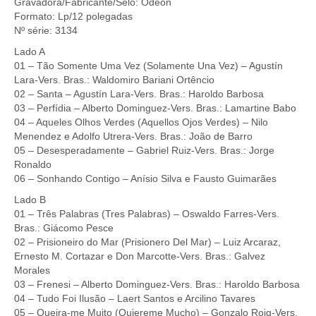
Gravadora/Fabricante/Selo: Odeon
Formato: Lp/12 polegadas
Nº série: 3134
Lado A
01 – Tão Somente Uma Vez (Solamente Una Vez) – Agustín
Lara-Vers. Bras.: Waldomiro Bariani Ortêncio
02 – Santa – Agustín Lara-Vers. Bras.: Haroldo Barbosa
03 – Perfídia – Alberto Dominguez-Vers. Bras.: Lamartine Babo
04 – Aqueles Olhos Verdes (Aquellos Ojos Verdes) – Nilo
Menendez e Adolfo Utrera-Vers. Bras.: João de Barro
05 – Desesperadamente – Gabriel Ruiz-Vers. Bras.: Jorge
Ronaldo
06 – Sonhando Contigo – Anísio Silva e Fausto Guimarães
Lado B
01 – Três Palabras (Tres Palabras) – Oswaldo Farres-Vers.
Bras.: Giácomo Pesce
02 – Prisioneiro do Mar (Prisionero Del Mar) – Luiz Arcaraz,
Ernesto M. Cortazar e Don Marcotte-Vers. Bras.: Galvez
Morales
03 – Frenesi – Alberto Dominguez-Vers. Bras.: Haroldo Barbosa
04 – Tudo Foi Ilusão – Laert Santos e Arcilino Tavares
05 – Queira-me Muito (Quiereme Mucho) – Gonzalo Roig-Vers.