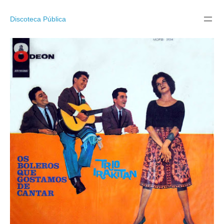
Pular
para
Discoteca Pública
o
conteúdo