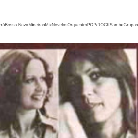
rró
Bossa Nova
Mineiros
Mix
Novelas
Orquestra
POP/ROCK
Samba
Grupos