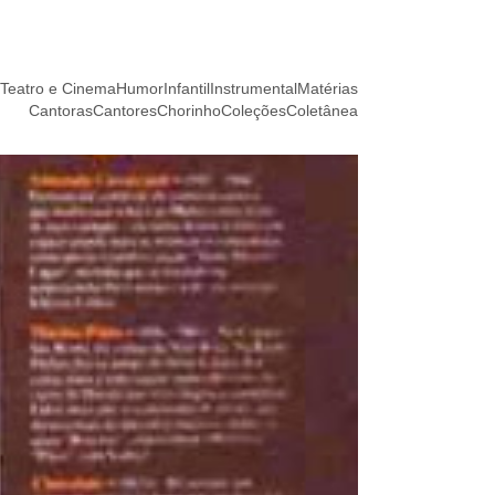
Teatro e Cinema
Humor
Infantil
Instrumental
Matérias
Cantoras
Cantores
Chorinho
Coleções
Coletânea