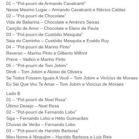
01 – “Pot-pourri de Armando Cavalcanti”
Nesse Mesmo Lugar – Armando Cavalcanti e Klécius Caldas
02 – “Pot-pourri de Chocolate”
Vida de Bailarina – Chocolate e Américo Seixas
Canção de Amor – Chocolate e Elano de Paula
03 – “Pot-pourri de Custódio Mesquita”
Saia do Caminho – Custódio Mesquita e Evaldo Ruy
04 – “Pot-pourri de Marino Pinto”
Reverso – Marino Pinto e Gilberto Milfont
Prece – Vadico e Marino Pinto
05 – “Pot-pourri de Tom Jobim”
Dindi – Tom Jobim e Aloisio de Oliveira
Se Todos Fossem Iguais A Você – Tom Jobim e Vinícius de Moraes
Eu Sei Que Vou Te Amar – Tom Jobim e Vinícius de Moraes
Lado B
01 – “Pot-pourri de Noel Rosa“
Último Desejo – Noel Rosa
02 – “Pot-pourri de Fernando Lobo”
Siga – Fernando Lobo e Hélio Guimarães
Chuvas de Verão – Fernando Lobo
03 – “Pot-pourri de Haroldo Barbosa”
Meu Nome é Ninguém – Haroldo Barbosa e Luiz Reis