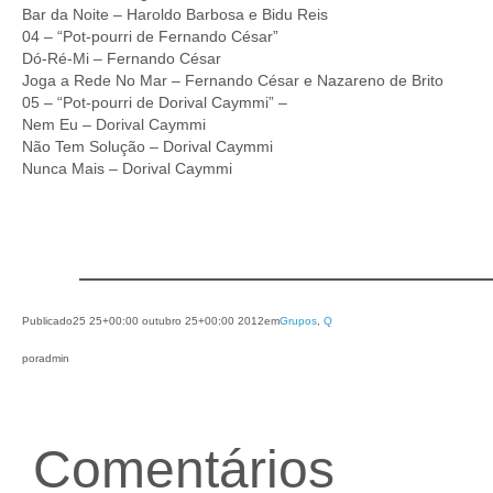
Bar da Noite – Haroldo Barbosa e Bidu Reis
04 – “Pot-pourri de Fernando César”
Dó-Ré-Mi – Fernando César
Joga a Rede No Mar – Fernando César e Nazareno de Brito
05 – “Pot-pourri de Dorival Caymmi” –
Nem Eu – Dorival Caymmi
Não Tem Solução – Dorival Caymmi
Nunca Mais – Dorival Caymmi
Publicado
25 25+00:00 outubro 25+00:00 2012
em
Grupos
, 
Q
por
admin
Comentários