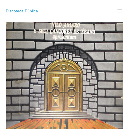
Pular
para
Discoteca Pública
o
conteúdo