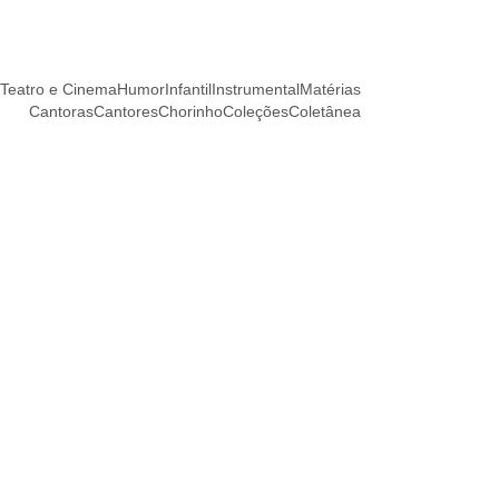
Teatro e Cinema
Humor
Infantil
Instrumental
Matérias
Cantoras
Cantores
Chorinho
Coleções
Coletânea