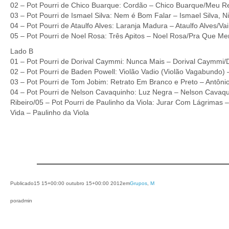
02 – Pot Pourri de Chico Buarque: Cordão – Chico Buarque/Meu R
03 – Pot Pourri de Ismael Silva: Nem é Bom Falar – Ismael Silva, Ni
04 – Pot Pourri de Ataulfo Alves: Laranja Madura – Ataulfo Alves/Va
05 – Pot Pourri de Noel Rosa: Três Apitos – Noel Rosa/Pra Que Men
Lado B
01 – Pot Pourri de Dorival Caymmi: Nunca Mais – Dorival Caymmi
02 – Pot Pourri de Baden Powell: Violão Vadio (Violão Vagabundo
03 – Pot Pourri de Tom Jobim: Retrato Em Branco e Preto – Antôni
04 – Pot Pourri de Nelson Cavaquinho: Luz Negra – Nelson Cavaqu
Ribeiro/05 – Pot Pourri de Paulinho da Viola: Jurar Com Lágrimas
Vida – Paulinho da Viola
Publicado
15 15+00:00 outubro 15+00:00 2012
em
Grupos
, 
M
por
admin