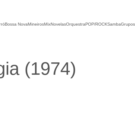
rró
Bossa Nova
Mineiros
Mix
Novelas
Orquestra
POP/ROCK
Samba
Grupos
ia (1974)