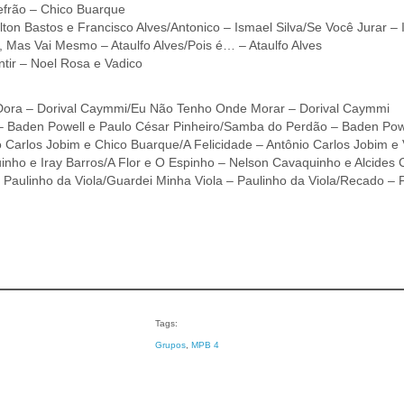
efrão – Chico Buarque
lton Bastos e Francisco Alves/Antonico – Ismael Silva/Se Você Jurar – I
i, Mas Vai Mesmo – Ataulfo Alves/Pois é… – Ataulfo Alves
tir – Noel Rosa e Vadico
/Dora – Dorival Caymmi/Eu Não Tenho Onde Morar – Dorival Caymmi
) – Baden Powell e Paulo César Pinheiro/Samba do Perdão – Baden Pow
o Carlos Jobim e Chico Buarque/A Felicidade – Antônio Carlos Jobim e
inho e Iray Barros/A Flor e O Espinho – Nelson Cavaquinho e Alcides
 – Paulinho da Viola/Guardei Minha Viola – Paulinho da Viola/Recado
Tags:
Grupos
, 
MPB 4