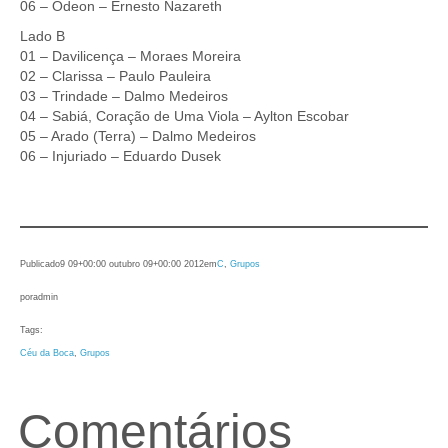
06 – Odeon – Ernesto Nazareth
Lado B
01 – Davilicença – Moraes Moreira
02 – Clarissa – Paulo Pauleira
03 – Trindade – Dalmo Medeiros
04 – Sabiá, Coração de Uma Viola – Aylton Escobar
05 – Arado (Terra) – Dalmo Medeiros
06 – Injuriado – Eduardo Dusek
Publicado
9 09+00:00 outubro 09+00:00 2012
em
C
, 
Grupos
por
admin
Tags:
Céu da Boca
, 
Grupos
Comentários