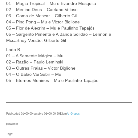
01 – Magia Tropical – Mu e Evandro Mesquita
02 – Menino Deus – Caetano Veloso
03 – Goma de Mascar – Gilberto Gil
04 – Ping Pong – Mu e Victor Biglione
05 – Flor de Alecrim – Mu e Paulinho Tapajós
06 – Sargento Pimenta e A Banda Solidão – Lennon e
Mccartney-Versão: Gilberto Gil
Lado B
01 – A Semente Mágica – Mu
02 – Razão – Paulo Leminski
03 – Outras Praias – Victor Biglione
04 – O Balão Vai Subir – Mu
05 – Eternos Meninos – Mu e Paulinho Tapajós
Publicado
1 01+00:00 outubro 01+00:00 2012
em
A
, 
Grupos
por
admin
Tags: