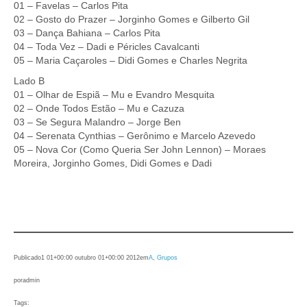
01 – Favelas – Carlos Pita
02 – Gosto do Prazer – Jorginho Gomes e Gilberto Gil
03 – Dança Bahiana – Carlos Pita
04 – Toda Vez – Dadi e Péricles Cavalcanti
05 – Maria Caçaroles – Didi Gomes e Charles Negrita
Lado B
01 – Olhar de Espiã – Mu e Evandro Mesquita
02 – Onde Todos Estão – Mu e Cazuza
03 – Se Segura Malandro – Jorge Ben
04 – Serenata Cynthias – Gerônimo e Marcelo Azevedo
05 – Nova Cor (Como Queria Ser John Lennon) – Moraes
Moreira, Jorginho Gomes, Didi Gomes e Dadi
Publicado
1 01+00:00 outubro 01+00:00 2012
em
A
, 
Grupos
por
admin
Tags: