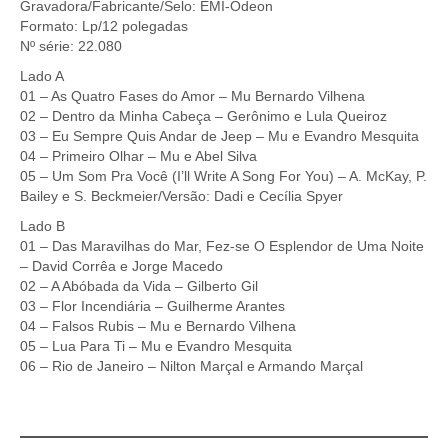
Gravadora/Fabricante/Selo: EMI-Odeon
Formato: Lp/12 polegadas
Nº série: 22.080
Lado A
01 – As Quatro Fases do Amor – Mu Bernardo Vilhena
02 – Dentro da Minha Cabeça – Gerônimo e Lula Queiroz
03 – Eu Sempre Quis Andar de Jeep – Mu e Evandro Mesquita
04 – Primeiro Olhar – Mu e Abel Silva
05 – Um Som Pra Você (I’ll Write A Song For You) – A. McKay, P.
Bailey e S. Beckmeier/Versão: Dadi e Cecília Spyer
Lado B
01 – Das Maravilhas do Mar, Fez-se O Esplendor de Uma Noite
– David Corrêa e Jorge Macedo
02 – A Abóbada da Vida – Gilberto Gil
03 – Flor Incendiária – Guilherme Arantes
04 – Falsos Rubis – Mu e Bernardo Vilhena
05 – Lua Para Ti – Mu e Evandro Mesquita
06 – Rio de Janeiro – Nilton Marçal e Armando Marçal