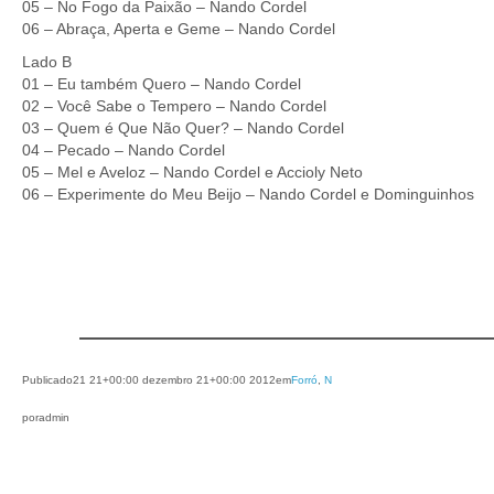
05 – No Fogo da Paixão – Nando Cordel
06 – Abraça, Aperta e Geme – Nando Cordel
Lado B
01 – Eu também Quero – Nando Cordel
02 – Você Sabe o Tempero – Nando Cordel
03 – Quem é Que Não Quer? – Nando Cordel
04 – Pecado – Nando Cordel
05 – Mel e Aveloz – Nando Cordel e Accioly Neto
06 – Experimente do Meu Beijo – Nando Cordel e Dominguinhos
Publicado
21 21+00:00 dezembro 21+00:00 2012
em
Forró
, 
N
por
admin