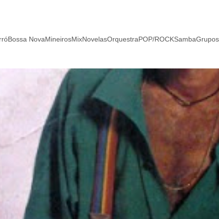
rró
Bossa Nova
Mineiros
Mix
Novelas
Orquestra
POP/ROCK
Samba
Grupos