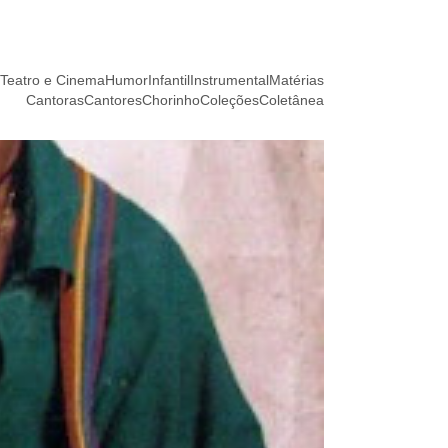
Teatro e Cinema
Humor
Infantil
Instrumental
Matérias
Cantoras
Cantores
Chorinho
Coleções
Coletânea