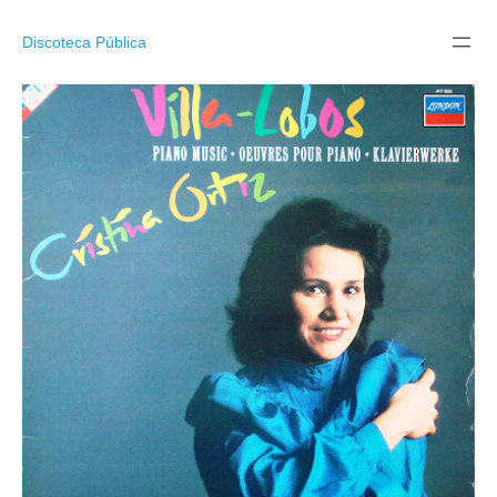
Pular
para
Discoteca Pública
o
conteúdo