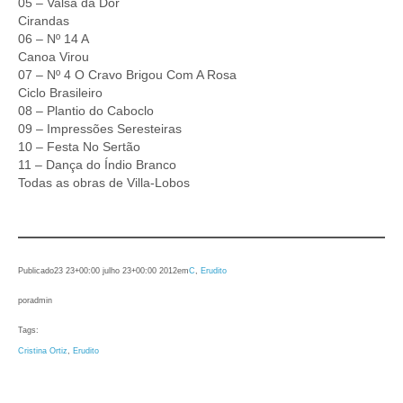
05 – Valsa da Dor
Cirandas
06 – Nº 14 A
Canoa Virou
07 – Nº 4 O Cravo Brigou Com A Rosa
Ciclo Brasileiro
08 – Plantio do Caboclo
09 – Impressões Seresteiras
10 – Festa No Sertão
11 – Dança do Índio Branco
Todas as obras de Villa-Lobos
Publicado
23 23+00:00 julho 23+00:00 2012
em
C
, 
Erudito
por
admin
Tags:
Cristina Ortiz
, 
Erudito