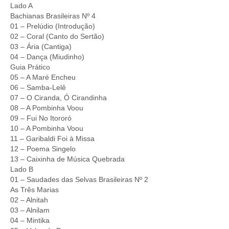
Lado A
Bachianas Brasileiras Nº 4
01 – Prelúdio (Introdução)
02 – Coral (Canto do Sertão)
03 – Ária (Cantiga)
04 – Dança (Miudinho)
Guia Prático
05 – A Maré Encheu
06 – Samba-Lelê
07 – O Ciranda, Ó Cirandinha
08 – A Pombinha Voou
09 – Fui No Itororó
10 – A Pombinha Voou
11 – Garibaldi Foi à Missa
12 – Poema Singelo
13 – Caixinha de Música Quebrada
Lado B
01 – Saudades das Selvas Brasileiras Nº 2
As Três Marias
02 – Alnitah
03 – Alnilam
04 – Mintika