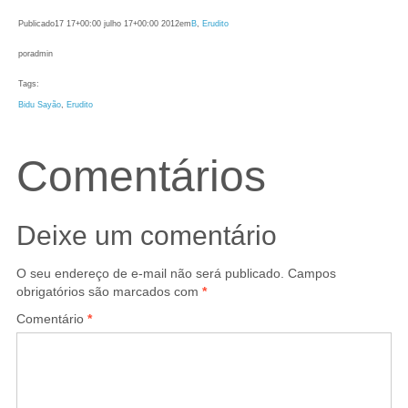
Publicado
17 17+00:00 julho 17+00:00 2012
em
B
, 
Erudito
por
admin
Tags:
Bidu Sayão
, 
Erudito
Comentários
Deixe um comentário
O seu endereço de e-mail não será publicado.
Campos
obrigatórios são marcados com
*
Comentário
*