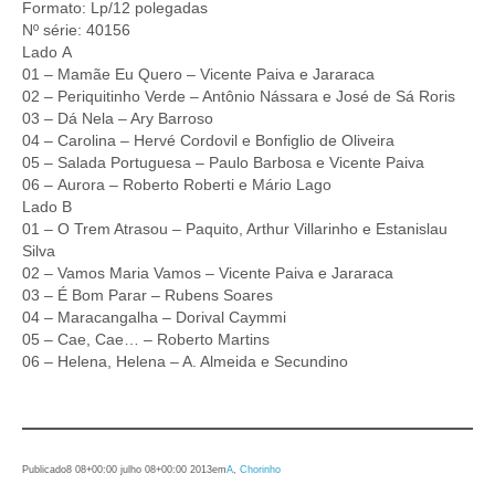
Formato: Lp/12 polegadas
Nº série: 40156
Lado A
01 – Mamãe Eu Quero – Vicente Paiva e Jararaca
02 – Periquitinho Verde – Antônio Nássara e José de Sá Roris
03 – Dá Nela – Ary Barroso
04 – Carolina – Hervé Cordovil e Bonfiglio de Oliveira
05 – Salada Portuguesa – Paulo Barbosa e Vicente Paiva
06 – Aurora – Roberto Roberti e Mário Lago
Lado B
01 – O Trem Atrasou – Paquito, Arthur Villarinho e Estanislau
Silva
02 – Vamos Maria Vamos – Vicente Paiva e Jararaca
03 – É Bom Parar – Rubens Soares
04 – Maracangalha – Dorival Caymmi
05 – Cae, Cae… – Roberto Martins
06 – Helena, Helena – A. Almeida e Secundino
Publicado
8 08+00:00 julho 08+00:00 2013
em
A
, 
Chorinho