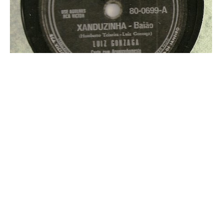
Luiz Gonzaga – 78
RPM
Artista: Luiz Gonzaga Título: S/T Ano: S/D
Gravadora/Fabricante/Selo: RCA Victor Formato: 78 RPM/10
polegadas Nº série: 80-0699 Lado A 01 – Xanduzinha –
Humberto Teixeira e Luiz Gonzaga Lado B 01 – A Volta da Asa