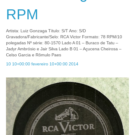
RPM
Artista: Luiz Gonzaga Título: S/T Ano: S/D
Gravadora/Fabricante/Selo: RCA Victor Formato: 78 RPM/10
polegadas Nº série: 80-1570 Lado A 01 – Buraco de Tatu –
Jadyr Ambrósio e Jair Silva Lado B 01 – Açucena Cheirosa –
Celso Garcia e Rômulo Paes
10 10+00:00 fevereiro 10+00:00 2014