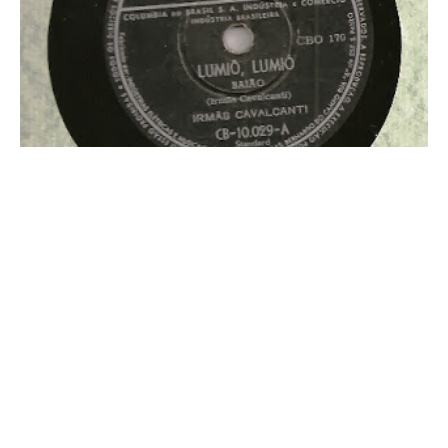
Irmãs Cavalcanti –
78 rpm
Artista: Irmãs Cavalcanti Título: S/T Ano: S/D
Gravadora/Fabricante/Selo: Columbia Formato: 78 RPM/10