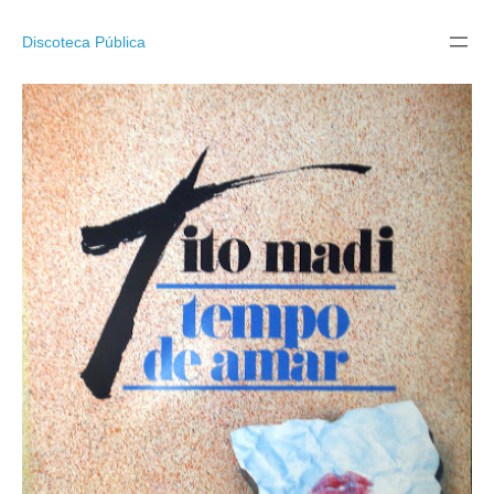
Pular
para
Discoteca Pública
o
conteúdo