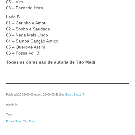
05 – Vim
06 – Fazendo Hora
Lado B
01 – Carinho e Amor
02 – Sonho e Saudade
03 – Nada Mais Lindo
04 – Samba Canção Antigo
05 – Quero-te Assim
06 – Fossa Vol. 3
Todas as obras são de autoria de Tito Madi
Publicado
26 26+00:00 março 26+00:00 2013
em
Bossa Nova
, 
T
por
admin
Tags:
Bossa Nova
, 
Tito Madi