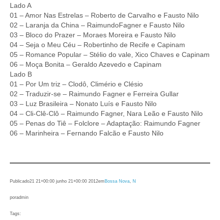
Lado A
01 – Amor Nas Estrelas – Roberto de Carvalho e Fausto Nilo
02 – Laranja da China – RaimundoFagner e Fausto Nilo
03 – Bloco do Prazer – Moraes Moreira e Fausto Nilo
04 – Seja o Meu Céu – Robertinho de Recife e Capinam
05 – Romance Popular – Stélio do vale, Xico Chaves e Capinam
06 – Moça Bonita – Geraldo Azevedo e Capinam
Lado B
01 – Por Um triz – Clodô, Climério e Clésio
02 – Traduzir-se – Raimundo Fagner e Ferreira Gullar
03 – Luz Brasileira – Nonato Luís e Fausto Nilo
04 – Cli-Clê-Clô – Raimundo Fagner, Nara Leão e Fausto Nilo
05 – Penas do Tiê – Folclore – Adaptação: Raimundo Fagner
06 – Marinheira – Fernando Falcão e Fausto Nilo
Publicado
21 21+00:00 junho 21+00:00 2012
em
Bossa Nova
, 
N
por
admin
Tags: