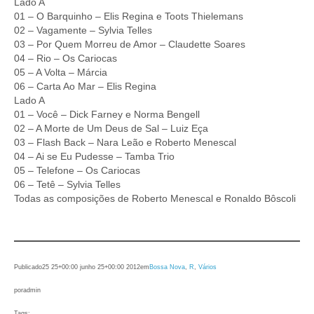
Lado A
01 – O Barquinho – Elis Regina e Toots Thielemans
02 – Vagamente – Sylvia Telles
03 – Por Quem Morreu de Amor – Claudette Soares
04 – Rio – Os Cariocas
05 – A Volta – Márcia
06 – Carta Ao Mar – Elis Regina
Lado A
01 – Você – Dick Farney e Norma Bengell
02 – A Morte de Um Deus de Sal – Luiz Eça
03 – Flash Back – Nara Leão e Roberto Menescal
04 – Ai se Eu Pudesse – Tamba Trio
05 – Telefone – Os Cariocas
06 – Tetê – Sylvia Telles
Todas as composições de Roberto Menescal e Ronaldo Bôscoli
Publicado
25 25+00:00 junho 25+00:00 2012
em
Bossa Nova
, 
R
, 
Vários
por
admin
Tags: