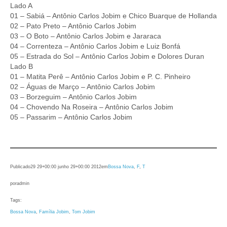
Lado A
01 – Sabiá – Antônio Carlos Jobim e Chico Buarque de Hollanda
02 – Pato Preto – Antônio Carlos Jobim
03 – O Boto – Antônio Carlos Jobim e Jararaca
04 – Correnteza – Antônio Carlos Jobim e Luiz Bonfá
05 – Estrada do Sol – Antônio Carlos Jobim e Dolores Duran
Lado B
01 – Matita Perê – Antônio Carlos Jobim e P. C. Pinheiro
02 – Águas de Março – Antônio Carlos Jobim
03 – Borzeguim – Antônio Carlos Jobim
04 – Chovendo Na Roseira – Antônio Carlos Jobim
05 – Passarim – Antônio Carlos Jobim
Publicado
29 29+00:00 junho 29+00:00 2012
em
Bossa Nova
, 
F
, 
T
por
admin
Tags:
Bossa Nova
, 
Família Jobim
, 
Tom Jobim