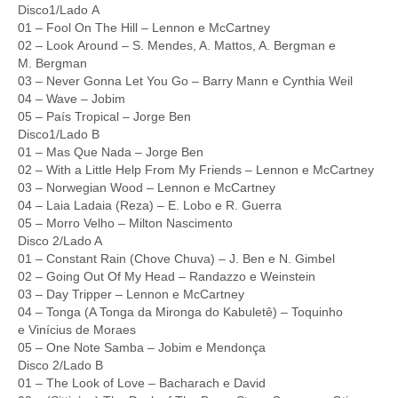
Disco1/Lado A
01 – Fool On The Hill – Lennon e McCartney
02 – Look Around – S. Mendes, A. Mattos, A. Bergman e
M. Bergman
03 – Never Gonna Let You Go – Barry Mann e Cynthia Weil
04 – Wave – Jobim
05 – País Tropical – Jorge Ben
Disco1/Lado B
01 – Mas Que Nada – Jorge Ben
02 – With a Little Help From My Friends – Lennon e McCartney
03 – Norwegian Wood – Lennon e McCartney
04 – Laia Ladaia (Reza) – E. Lobo e R. Guerra
05 – Morro Velho – Milton Nascimento
Disco 2/Lado A
01 – Constant Rain (Chove Chuva) – J. Ben e N. Gimbel
02 – Going Out Of My Head – Randazzo e Weinstein
03 – Day Tripper – Lennon e McCartney
04 – Tonga (A Tonga da Mironga do Kabuletê) – Toquinho
e Vinícius de Moraes
05 – One Note Samba – Jobim e Mendonça
Disco 2/Lado B
01 – The Look of Love – Bacharach e David