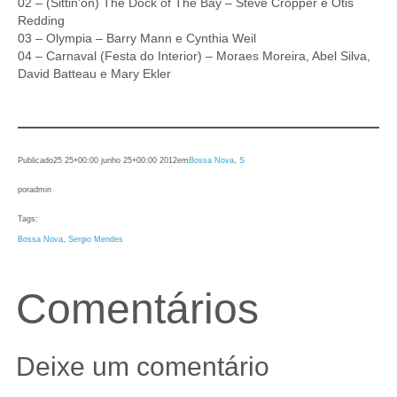
02 – (Sittin’on) The Dock of The Bay – Steve Cropper e Otis
Redding
03 – Olympia – Barry Mann e Cynthia Weil
04 – Carnaval (Festa do Interior) – Moraes Moreira, Abel Silva,
David Batteau e Mary Ekler
Publicado
25 25+00:00 junho 25+00:00 2012
em
Bossa Nova
, 
S
por
admin
Tags:
Bossa Nova
, 
Sergio Mendes
Comentários
Deixe um comentário