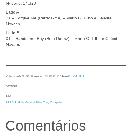
Nº série: 14.328
Lado A
01 – Forgive Me (Perdoa-me) – Mário G. Filho e Celeste
Novaes
Lado B
01 – Handsome Boy (Belo Rapaz) – Mário G. Filho e Celeste
Novaes
Publicado
26 26+00:00 fevereiro 26+00:00 2014
em
78 RPM
, 
M
, 
T
por
admin
Tags:
78 RPM
, 
Mário Gennari Filho
, 
Tony Campello
Comentários