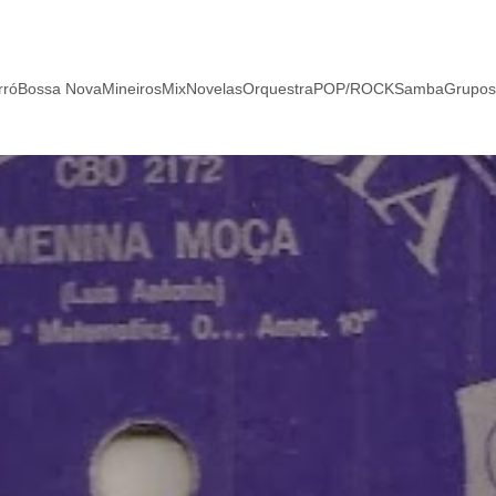
rró
Bossa Nova
Mineiros
Mix
Novelas
Orquestra
POP/ROCK
Samba
Grupos