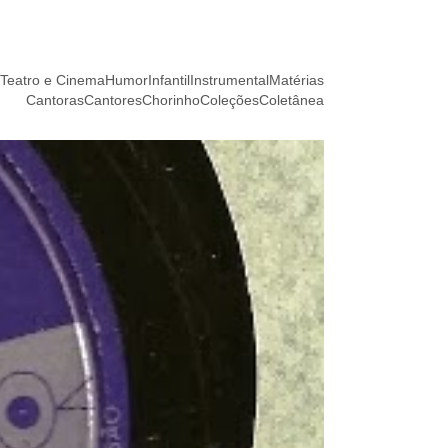
Teatro e Cinema
Humor
Infantil
Instrumental
Matérias
Cantoras
Cantores
Chorinho
Coleções
Coletânea