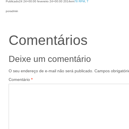
Publicado
24 24+00:00 fevereiro 24+00:00 2014
em
78 RPM
, 
T
por
admin
Comentários
Deixe um comentário
O seu endereço de e-mail não será publicado.
Campos obrigatór
Comentário
*