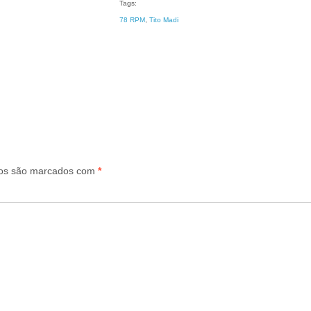
Tags:
78 RPM
, 
Tito Madi
ios são marcados com
*