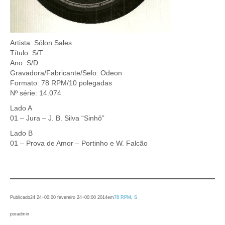
Artista: Sólon Sales
Título: S/T
Ano: S/D
Gravadora/Fabricante/Selo: Odeon
Formato: 78 RPM/10 polegadas
Nº série: 14.074
Lado A
01 – Jura – J. B. Silva “Sinhô”
Lado B
01 – Prova de Amor – Portinho e W. Falcão
Publicado
24 24+00:00 fevereiro 24+00:00 2014
em
78 RPM
, 
S
por
admin