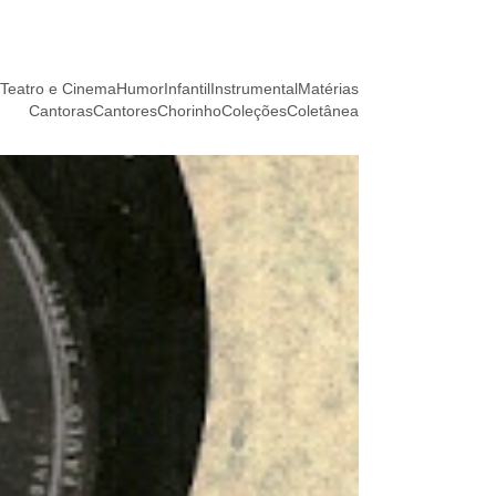
Teatro e Cinema
Humor
Infantil
Instrumental
Matérias
Cantoras
Cantores
Chorinho
Coleções
Coletânea