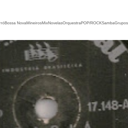
rró
Bossa Nova
Mineiros
Mix
Novelas
Orquestra
POP/ROCK
Samba
Grupos