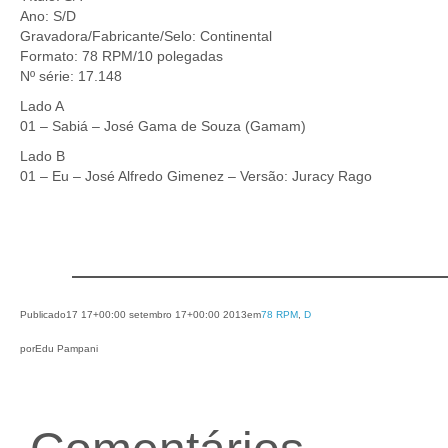
Ano: S/D
Gravadora/Fabricante/Selo: Continental
Formato: 78 RPM/10 polegadas
Nº série: 17.148
Lado A
01 – Sabiá – José Gama de Souza (Gamam)
Lado B
01 – Eu – José Alfredo Gimenez – Versão: Juracy Rago
Publicado
17 17+00:00 setembro 17+00:00 2013
em
78 RPM
, 
D
por
Edu Pampani