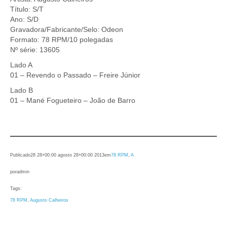
Título: S/T
Ano: S/D
Gravadora/Fabricante/Selo: Odeon
Formato: 78 RPM/10 polegadas
Nº série: 13605
Lado A
01 – Revendo o Passado – Freire Júnior
Lado B
01 – Mané Fogueteiro – João de Barro
Publicado
28 28+00:00 agosto 28+00:00 2013
em
78 RPM
, 
A
por
admin
Tags:
78 RPM
, 
Augusto Calheiros