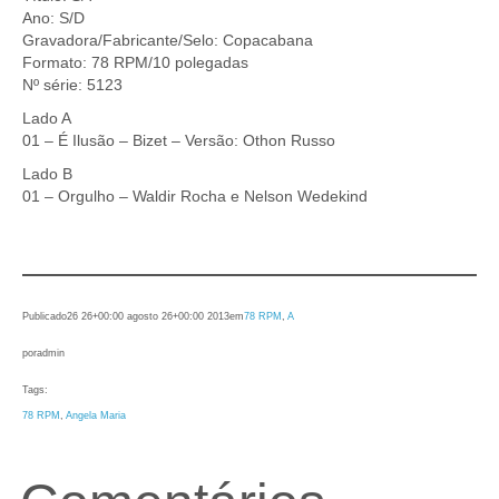
Ano: S/D
Gravadora/Fabricante/Selo: Copacabana
Formato: 78 RPM/10 polegadas
Nº série: 5123
Lado A
01 – É Ilusão – Bizet – Versão: Othon Russo
Lado B
01 – Orgulho – Waldir Rocha e Nelson Wedekind
Publicado
26 26+00:00 agosto 26+00:00 2013
em
78 RPM
, 
A
por
admin
Tags:
78 RPM
, 
Angela Maria