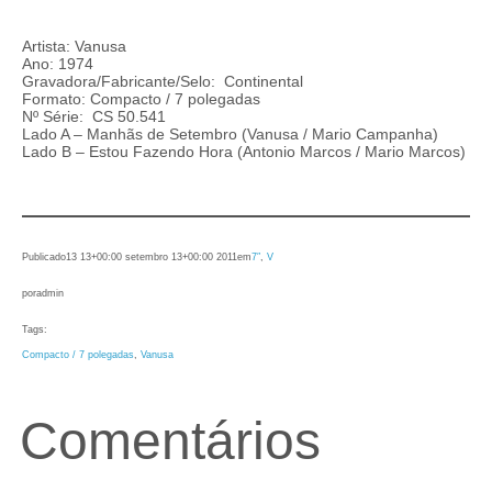
Artista: Vanusa
Ano: 1974
Gravadora/Fabricante/Selo: Continental
Formato: Compacto / 7 polegadas
Nº Série: CS 50.541
Lado A – Manhãs de Setembro (Vanusa / Mario Campanha)
Lado B – Estou Fazendo Hora (Antonio Marcos / Mario Marcos)
Publicado
13 13+00:00 setembro 13+00:00 2011
em
7″
, 
V
por
admin
Tags:
Compacto / 7 polegadas
, 
Vanusa
Comentários