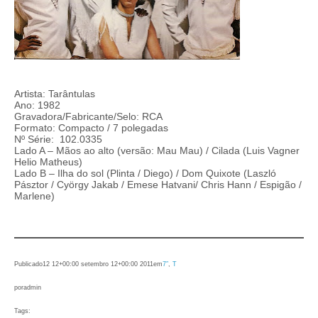
Artista: Tarântulas
Ano: 1982
Gravadora/Fabricante/Selo: RCA
Formato: Compacto / 7 polegadas
Nº Série: 102.0335
Lado A – Mãos ao alto (versão: Mau Mau) / Cilada (Luis Vagner
Helio Matheus)
Lado B – Ilha do sol (Plinta / Diego) / Dom Quixote (Laszló
Pásztor / Cyörgy Jakab / Emese Hatvani/ Chris Hann / Espigão /
Marlene)
Publicado
12 12+00:00 setembro 12+00:00 2011
em
7″
, 
T
por
admin
Tags: