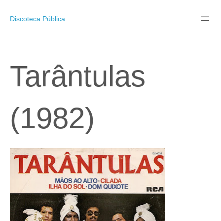
Pular
para
Discoteca Pública
o
conteúdo
Tarântulas
(1982)