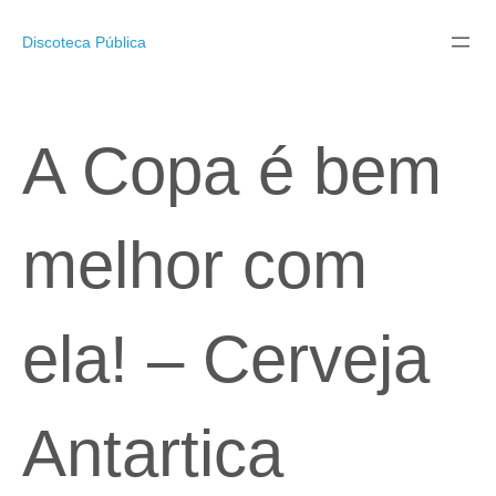
Pular
para
Discoteca Pública
o
conteúdo
A Copa é bem
melhor com
ela! – Cerveja
Antartica